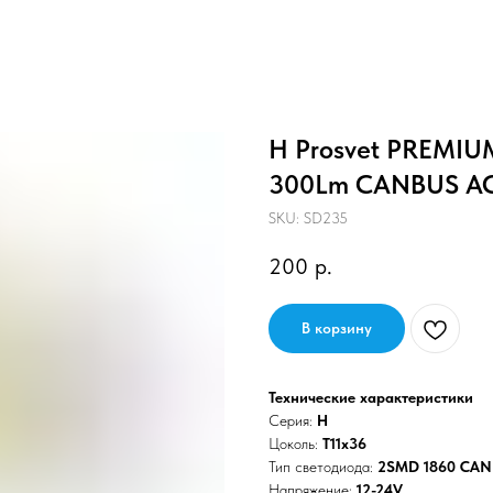
H Prosvet PREMIU
300Lm CANBUS АС
SKU:
SD235
200
р.
В корзину
Технические характеристики
Серия:
H
Цоколь:
T11x36
Тип светодиода:
2SMD 1860 CA
Напряжение:
12-24V