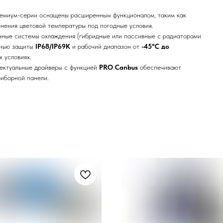
емиум-серии оснащены расширенным функционалом, таким как
нения цветовой температуры под погодные условия.
ные системы охлаждения (гибридные или пассивные с радиаторами
енью защиты
IP68/IP69K
и рабочий диапазон от
-45°C до
 условиях.
ектуальные драйверы с функцией
PRO Canbus
обеспечивают
иборной панели.